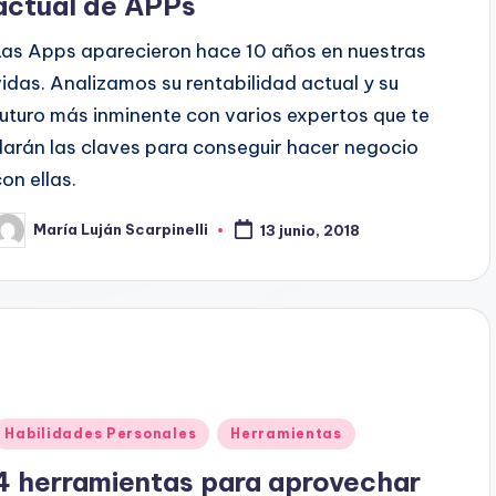
actual de APPs
Las Apps aparecieron hace 10 años en nuestras
vidas. Analizamos su rentabilidad actual y su
futuro más inminente con varios expertos que te
darán las claves para conseguir hacer negocio
con ellas.
María Luján Scarpinelli
13 junio, 2018
ublicado
or
Publicado
Habilidades Personales
Herramientas
en
4 herramientas para aprovechar