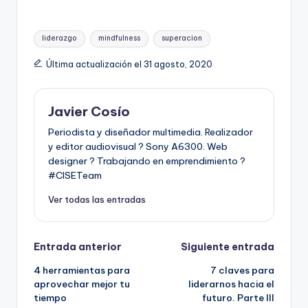
Etiquetas:
liderazgo
mindfulness
superacion
Última actualización el 31 agosto, 2020
Javier Cosío
Periodista y diseñador multimedia. Realizador
y editor audiovisual ? Sony A6300. Web
designer ? Trabajando en emprendimiento ?
#CISETeam
Ver todas las entradas
Navegación
Entrada anterior
Siguiente entrada
4 herramientas para
7 claves para
de
aprovechar mejor tu
liderarnos hacia el
tiempo
futuro. Parte III
entradas