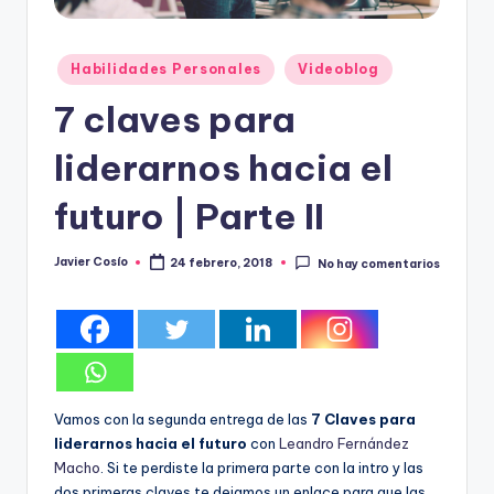
Publicado
Habilidades Personales
Videoblog
en
7 claves para
liderarnos hacia el
futuro | Parte II
Javier Cosío
24 febrero, 2018
No hay comentarios
Publicado
por
Vamos con la segunda entrega de las
7 Claves para
liderarnos hacia el futuro
con
Leandro Fernández
Macho
. Si te perdiste la primera parte con la intro y las
dos primeras claves te dejamos un enlace para que las