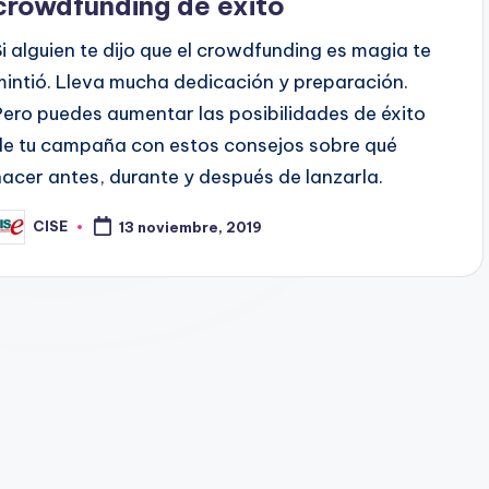
crowdfunding de éxito
Si alguien te dijo que el crowdfunding es magia te
mintió. Lleva mucha dedicación y preparación.
Pero puedes aumentar las posibilidades de éxito
de tu campaña con estos consejos sobre qué
hacer antes, durante y después de lanzarla.
CISE
13 noviembre, 2019
ublicado
or