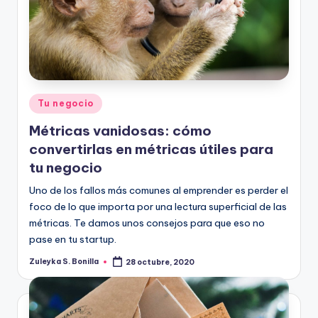
Publicado
Tu negocio
en
Métricas vanidosas: cómo
convertirlas en métricas útiles para
tu negocio
Uno de los fallos más comunes al emprender es perder el
foco de lo que importa por una lectura superficial de las
métricas. Te damos unos consejos para que eso no
pase en tu startup.
Zuleyka S. Bonilla
28 octubre, 2020
Publicado
por