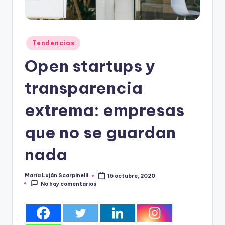
Publicado
Tendencias
en
Open startups y
transparencia
extrema: empresas
que no se guardan
nada
María Luján Scarpinelli
15 octubre, 2020
Publicado
No hay comentarios
por