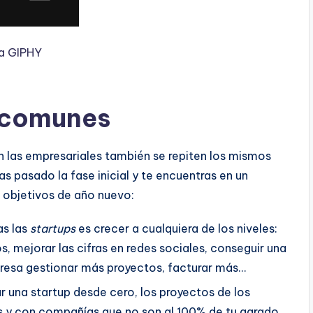
ia GIPHY
 comunes
n las empresariales también se repiten los mismos
as pasado la fase inicial y te encuentras en un
e objetivos de año nuevo:
as las
startups
es crecer a cualquiera de los niveles:
s, mejorar las cifras en redes sociales, conseguir una
presa gestionar más proyectos, facturar más…
ar una startup desde cero, los proyectos de los
s y con compañías que no son al 100% de tu agrado.