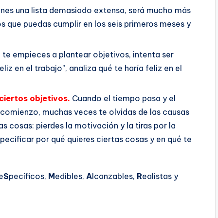
enes una lista demasiado extensa, será mucho más
os que puedas cumplir en los seis primeros meses y
te empieces a plantear objetivos, intenta ser
z en el trabajo”, analiza qué te haría feliz en el
ciertos objetivos.
Cuando el tiempo pasa y el
 comienzo, muchas veces te olvidas de las causas
s cosas: pierdes la motivación y la tiras por la
pecificar por qué quieres ciertas cosas y en qué te
e
S
pecíficos,
M
edibles,
A
lcanzables,
R
ealistas y