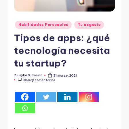
Publicado
Habilidades Personales
Tu negocio
en
Tipos de apps: ¿qué
tecnología necesita
tu startup?
Zuleyka S. Bonilla
31 marzo, 2021
Publicado
No hay comentarios
por